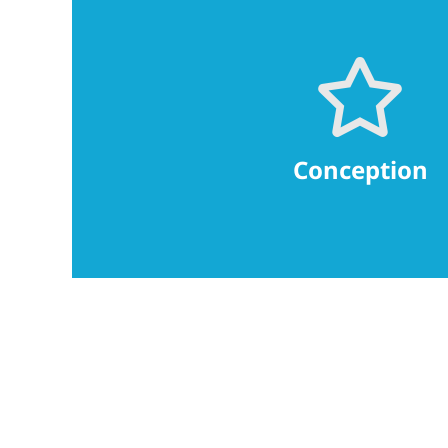
Bleu de Prusse
27 impasse Vitry
31200 Toulouse
www.bleudeprusse.com
Conception
contact@bleudeprusse.com