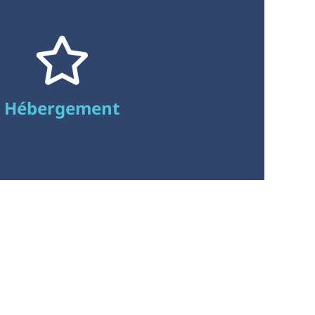
Hébergement
France
59100 Roubaix
2 rue Kellermann
OVH