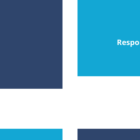
Responsable de publication :
Bastien Phelipponneau
Téléphone : 05 61 91 61 77
Respo
contact@apf-securite.fr