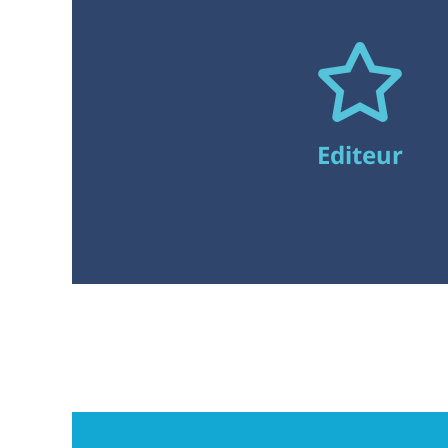
www.apf-securité.fr est la propriété de APF Sécurité,
immatriculé au Registre du Commerce et des
Sociétés de Toulouse sous le numéro SIREN 852 610
435
SIRET 852 610 435 00012 – APE 7112 B - INGÉNIERIE,
ÉTUDES TECHNIQUES.
Editeur
Adresse : 4 CHEMIN DE FOURNIER HAUT 31320
REBIGUE