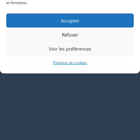
et fonctions.
Accepter
Partenariat
Refuser
Voir les préférences
Politique de cookies
Contacts
Email
05 61 91 61 77
4 Chemin de Fournier Haut 31320 REBIGUE