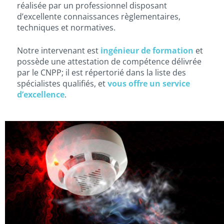
réalisée par un professionnel disposant
d’excellente connaissances règlementaires,
techniques et normatives.
Notre intervenant est
ingénieur de formation
et
possède une attestation de compétence délivrée
par le CNPP; il est répertorié dans la liste des
spécialistes qualifiés, et
vous offre un service
d’excellence
.