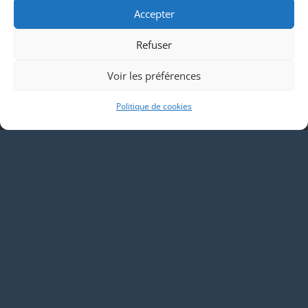
Accepter
Partenariat
Refuser
Voir les préférences
Politique de cookies
Contacts
Email
05 61 91 61 77
4 Chemin de Fournier Haut 31320 REBIGUE